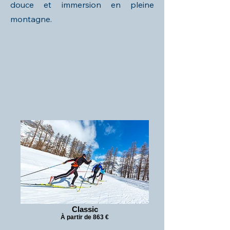
douce et immersion en pleine
montagne.
Hébergement
Bessans
- Séjour
ski
Bonneval-sur-arc
- Séminaire
Haute-
Maurienne -
Hébergement
Bonneval-sur-arc
-
Séjour ski
Bessans
Classic
À partir de 863 €