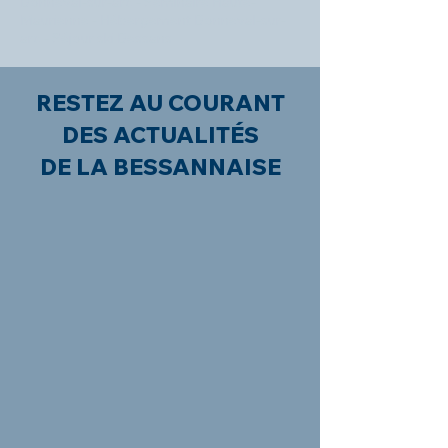
Bonneval-sur-arc - Séminaire Haute-
Maurienne - Hébergement Bonneval-sur-
arc - Séjour ski Bessans
RESTEZ AU COURANT
DES ACTUALITÉS
DE LA BESSANNAISE