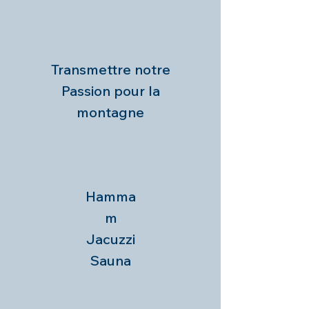
Transmettre notre
Passion pour la
montagne
Hamma
m
Jacuzzi
Sauna
Hébergement Bessans - Séjour ski