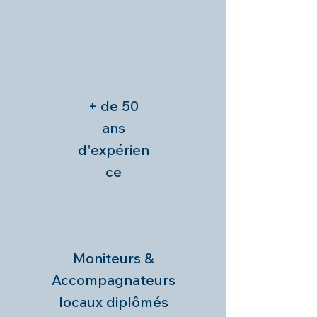
+ de 50
ans
d'expérien
ce
Moniteurs &
Accompagnateurs
locaux diplômés