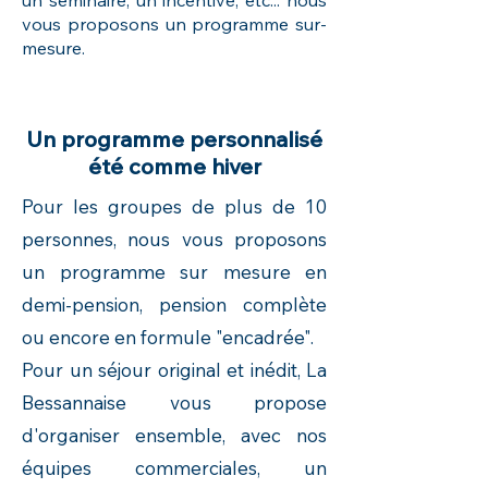
un séminaire, un incentive, etc... nous
vous proposons un programme sur-
mesure.
Hébergement
Bessans
- Séjour ski
Bonneval-sur-arc
- Séminaire
Haute-Maurienne
-
Hébergement
Bonneval-sur-arc
- Séjour ski Bessans
Un programme personnalisé
été comme hiver
Pour les groupes de plus de 10
personnes, nous vous proposons
un programme sur mesure en
demi-pension, pension complète
ou encore en formule "encadrée".
Pour un séjour original et inédit, La
Bessannaise vous propose
d'organiser ensemble, avec nos
équipes commerciales, un