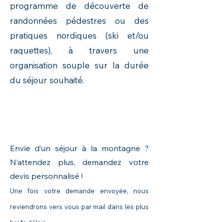
programme de découverte de
randonnées pédestres ou des
pratiques nordiques (ski et/ou
raquettes), à travers une
organisation souple sur la durée
du séjour souhaité.
Hébergement
Bessans
-
Séjour ski
Bonneval-sur-arc
- Séminaire
Haute-
Maurienne -
Hébergement
Bonneval-sur-arc
-
Séjour ski Bessans
Envie d’un séjour à la montagne ?
N’attendez plus, demandez votre
devis personnalisé !
Une fois votre demande envoyée, nous
reviendrons vers vous par mail dans les plus