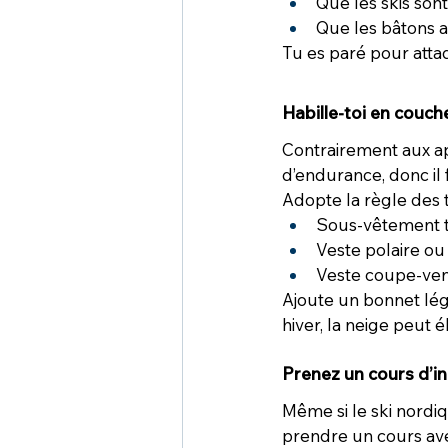
Que les skis sont 
Que les bâtons a
Tu es paré pour attaq
Habille-toi en couch
Contrairement aux appa
d’endurance, donc il 
Adopte la règle des t
Sous-vêtement te
Veste polaire ou 
Veste coupe-vent
Ajoute un bonnet lég
hiver, la neige peut é
Prenez un cours d’in
Même si le ski nordiq
prendre un cours av