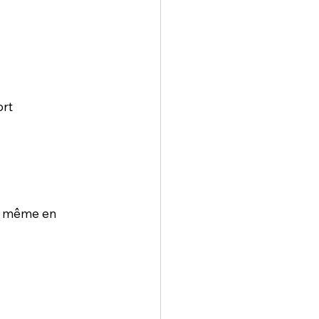
rt 
 — même en 