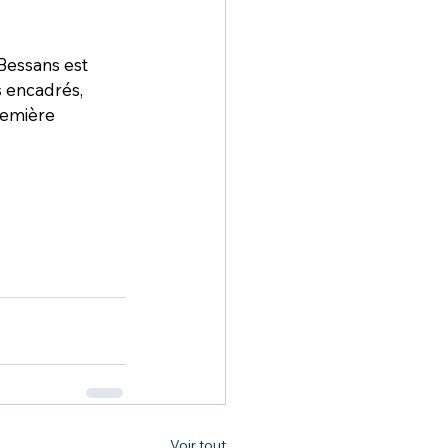
Bessans
 est 
s encadrés, 
remière 
Voir tout