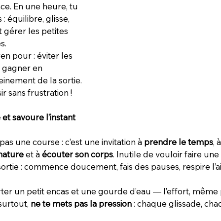
nce. En une heure, tu 
 équilibre, glisse, 
gérer les petites 
s.
en pour : éviter les 
 gagner en 
einement de la sortie.
sir sans frustration !
et savoure l’instant
pas une course : c’est une invitation à 
prendre le temps
, à
nature
 et à 
écouter son corps
. Inutile de vouloir faire un
ortie : commence doucement, fais des pauses, respire l’ai
ter un petit encas et une gourde d’eau — l’effort, même
surtout, 
ne te mets pas la pression
 : chaque glissade, ch