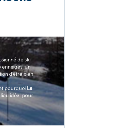
ssionné de ski 
 enneigés, un 
ion d’être bien 
et pourquoi 
La 
e lieu idéal pour 