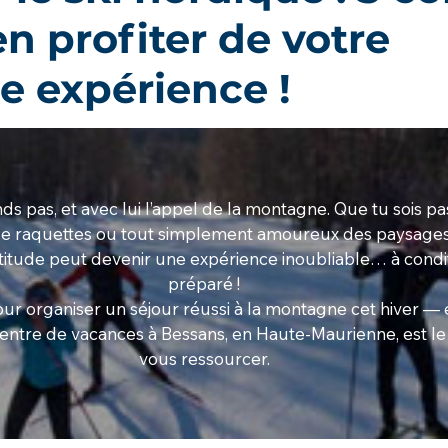
n profiter de votre
e expérience !
ands pas, et avec lui l’appel de la montagne. Que tu sois pa
de raquettes ou tout simplement amoureux des paysages
ltitude peut devenir une expérience inoubliable… à condit
préparé !
pour organiser un séjour réussi à la montagne cet hiver — 
centre de vacances à 
Bessans
, en 
Haute-Maurienne
, est l
vous ressourcer.