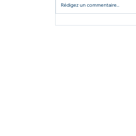
Rédigez un commentaire...
Comment bien préparer
son séjour à la montagne
cet hiver ?
Centre de vacances et de loisirs
140 route de l'Iseran, 73480 Bessans - France
info@labessannaise.com
Téléphone +33 (0)4 79 05 95 15