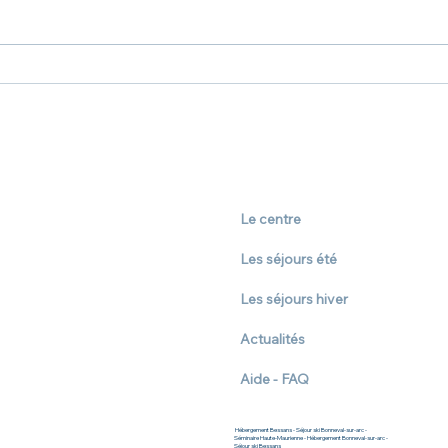
Pourquoi choisir un
séjour tout compris En
Haute-Maurienne ?
Le centre
Les séjours été
Les séjours hiver
Actualités
Aide - FAQ
Hébergement Bessans - Séjour ski Bonneval-sur-arc -
Séminaire Haute-Maurienne - Hébergement Bonneval-sur-arc -
Séjour ski Bessans