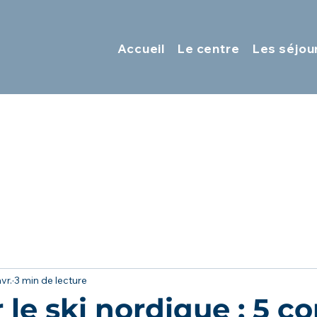
Accueil
Le centre
Les séjou
vr.
3 min de lecture
le ski nordique : 5 co