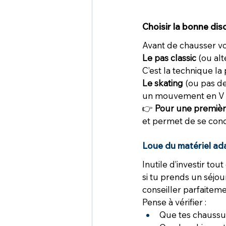
Choisir la bonne disc
Avant de chausser vos s
Le pas classic
 (ou alt
C’est la technique la
Le skating
 (ou pas de
un mouvement en V s
👉 
Pour une première 
et permet de se conce
Loue du matériel ad
Inutile d’investir tou
si tu prends un séjou
conseiller parfaiteme
Pense à vérifier :
Que tes chaussur