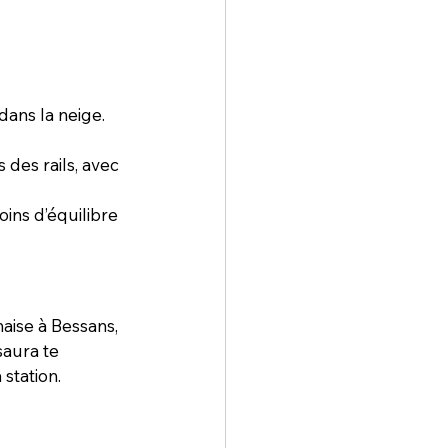
 dans la neige. 
 des rails, avec 
oins d’équilibre 
aise à 
Bessans
, 
saura te 
station.