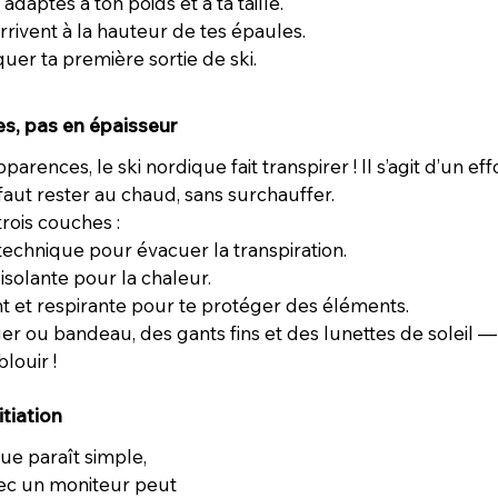
adaptés à ton poids et à ta taille.
rrivent à la hauteur de tes épaules.
uer ta première sortie de ski.
es, pas en épaisseur
rences, le ski nordique fait transpirer ! Il s’agit d’un effo
faut rester au chaud, sans surchauffer.
rois couches :
chnique pour évacuer la transpiration.
isolante pour la chaleur.
 et respirante pour te protéger des éléments.
er ou bandeau, des gants fins et des lunettes de soleil
blouir !
itiation
ue paraît simple, 
ec un moniteur peut 