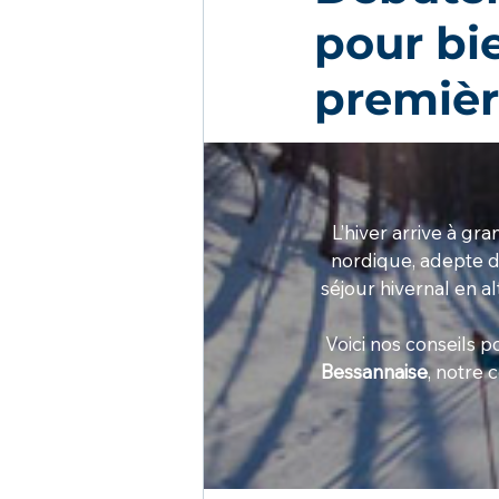
pour bie
premièr
L’hiver arrive à gr
nordique, adepte 
séjour hivernal en a
Voici nos conseils 
Bessannaise
, notre 