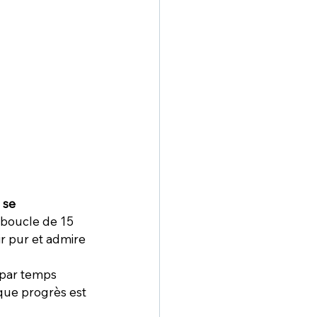
 
se 
e boucle de 15 
r pur et admire 
 par temps 
aque progrès est 